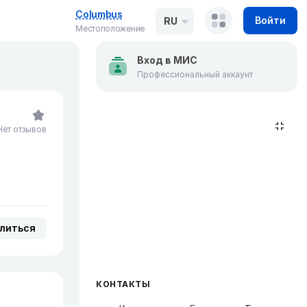
Columbus
Войти
RU
Местоположение
Вход в МИС
Профессиональный аккаунт
Нет отзывов
литься
КОНТАКТЫ