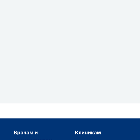
врачам и
клиникам