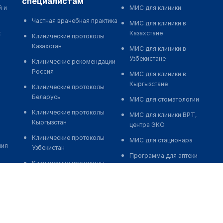
специалистам
й и
МИС для клиники
Частная врачебная практика
МИС для клиники в
к
Казахстане
Клинические протоколы
Казахстан
МИС для клиники в
Узбекистане
Клинические рекомендации
Россия
МИС для клиники в
Кыргызстане
Клинические протоколы
Беларусь
МИС для стоматологии
Клинические протоколы
МИС для клиники ВРТ,
Кыргызстан
центра ЭКО
Клинические протоколы
МИС для стационара
ния
Узбекистан
Программа для аптеки
Клинические протоколы
Автоматизация блока
диагностики и лечения
питания
Обзоры мировой
Реклама и продвижение
медицинской периодики
клиник
Заболевания: обзорные
Разработка сайта клиники