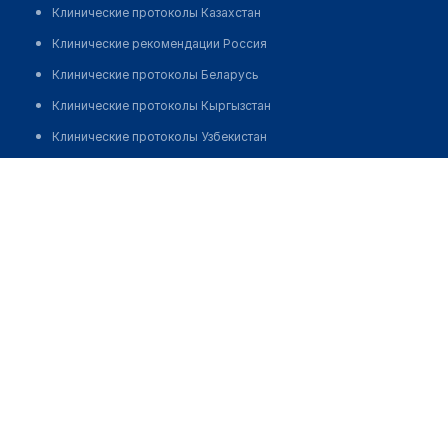
Клинические протоколы Казахстан
Клинические рекомендации Россия
Клинические протоколы Беларусь
Клинические протоколы Кыргызстан
Клинические протоколы Узбекистан
Клинические протоколы диагностики и лечения
Аптека в мкр 6, д. 15
Обзоры мировой медицинской периодики
Позвонить
Заболевания: обзорные статьи
Новости здравоохранения
Медикаменты
Лабораторные показатели
Медицинские термины
Мобильные приложения
клиникам
МИС для клиники