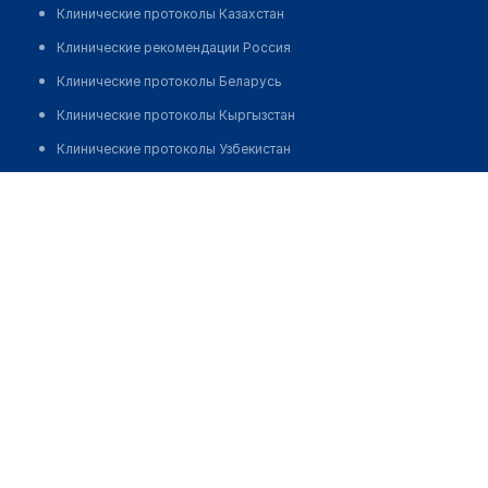
Клинические протоколы Казахстан
Клинические рекомендации Россия
Клинические протоколы Беларусь
Клинические протоколы Кыргызстан
Клинические протоколы Узбекистан
Клинические протоколы диагностики и лечения
Аптека на Гастелло
Обзоры мировой медицинской периодики
Позвонить
Заболевания: обзорные статьи
Новости здравоохранения
Медикаменты
Лабораторные показатели
Медицинские термины
Мобильные приложения
клиникам
МИС для клиники