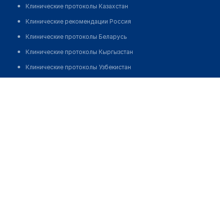
Клинические протоколы Казахстан
Клинические рекомендации Россия
Клинические протоколы Беларусь
Клинические протоколы Кыргызстан
Клинические протоколы Узбекистан
Клинические протоколы диагностики и лечения
Аптека "МЕДИАТРИКС"
Обзоры мировой медицинской периодики
Позвонить
Заболевания: обзорные статьи
Новости здравоохранения
Медикаменты
Лабораторные показатели
Медицинские термины
Мобильные приложения
клиникам
МИС для клиники