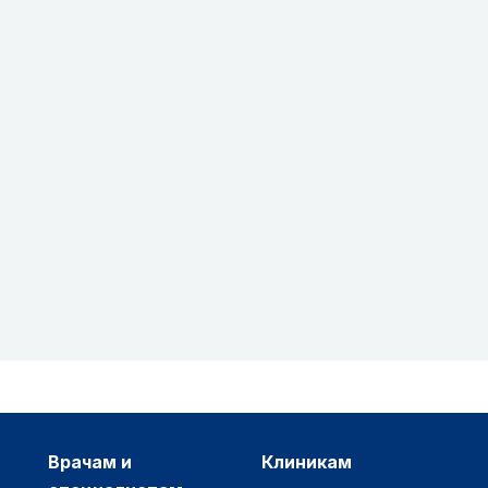
врачам и
клиникам