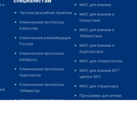
специалистам
й и
МИС для клиники
Частная врачебная практика
МИС для клиники в
к
Казахстане
Клинические протоколы
Казахстан
МИС для клиники в
Узбекистане
Клинические рекомендации
Россия
МИС для клиники в
Кыргызстане
Клинические протоколы
Беларусь
МИС для стоматологии
Клинические протоколы
МИС для клиники ВРТ,
Кыргызстан
центра ЭКО
Клинические протоколы
МИС для стационара
ния
Узбекистан
Программа для аптеки
Клинические протоколы
Автоматизация блока
диагностики и лечения
питания
Обзоры мировой
Реклама и продвижение
медицинской периодики
клиник
Заболевания: обзорные
Разработка сайта клиники