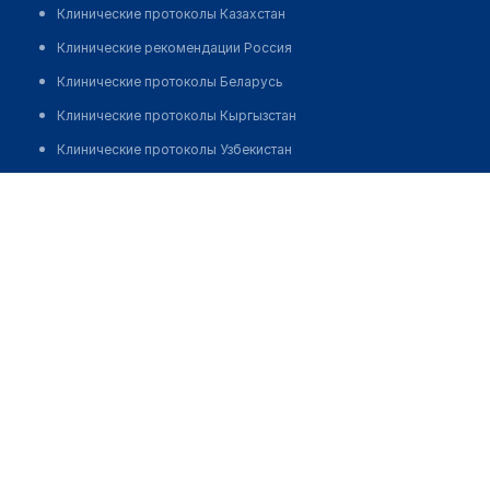
Клинические протоколы Казахстан
Клинические рекомендации Россия
Клинические протоколы Беларусь
Клинические протоколы Кыргызстан
Клинические протоколы Узбекистан
Клинические протоколы диагностики и лечения
Аптека "ФАРМ-CЕРВИС" ​наТокомбаева, 53/2
Обзоры мировой медицинской периодики
Позвонить
Заболевания: обзорные статьи
Новости здравоохранения
Медикаменты
Лабораторные показатели
Медицинские термины
Мобильные приложения
клиникам
МИС для клиники