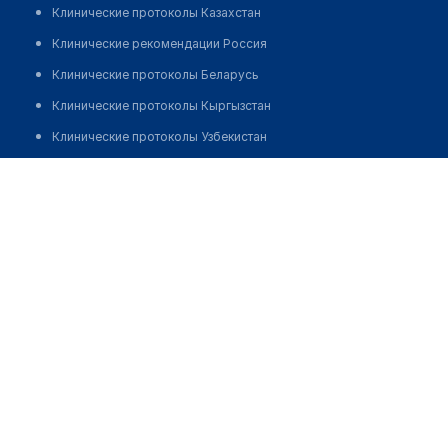
Клинические протоколы Казахстан
Клинические рекомендации Россия
Клинические протоколы Беларусь
Клинические протоколы Кыргызстан
Клинические протоколы Узбекистан
Клинические протоколы диагностики и лечения
Аптека "24 ЧАСА" на Косшыгулулы 17
Обзоры мировой медицинской периодики
Позвонить
Заболевания: обзорные статьи
Новости здравоохранения
Медикаменты
Лабораторные показатели
Медицинские термины
Мобильные приложения
клиникам
МИС для клиники