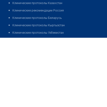
Клинические протоколы Казахстан
Клинические рекомендации Россия
Клинические протоколы Беларусь
Клинические протоколы Кыргызстан
Клинические протоколы Узбекистан
Клинические протоколы диагностики и лечения
Аптека 4 в ТЦ "Коктем"
Обзоры мировой медицинской периодики
Заболевания: обзорные статьи
Новости здравоохранения
Медикаменты
Лабораторные показатели
Медицинские термины
Мобильные приложения
клиникам
МИС для клиники