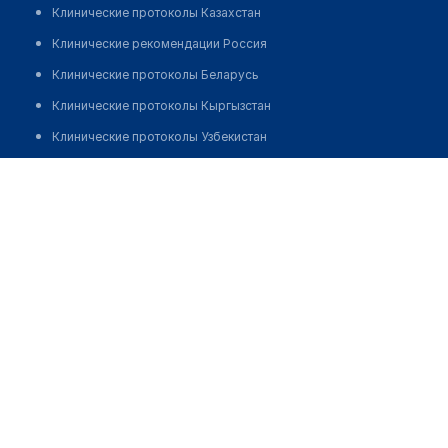
Клинические протоколы Казахстан
Клинические рекомендации Россия
Клинические протоколы Беларусь
Клинические протоколы Кыргызстан
Клинические протоколы Узбекистан
Клинические протоколы диагностики и лечения
Аптека "КАМЕЯ-А" на Менделеева
Обзоры мировой медицинской периодики
Позвонить
Заболевания: обзорные статьи
Новости здравоохранения
Медикаменты
Лабораторные показатели
Медицинские термины
Мобильные приложения
клиникам
МИС для клиники