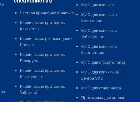
специалистам
й и
МИС для клиники
Частная врачебная практика
МИС для клиники в
к
Казахстане
Клинические протоколы
Казахстан
МИС для клиники в
Узбекистане
Клинические рекомендации
Россия
МИС для клиники в
Кыргызстане
Клинические протоколы
Беларусь
МИС для стоматологии
Клинические протоколы
МИС для клиники ВРТ,
Кыргызстан
центра ЭКО
Клинические протоколы
МИС для стационара
ния
Узбекистан
Программа для аптеки
Клинические протоколы
Автоматизация блока
диагностики и лечения
питания
Обзоры мировой
Реклама и продвижение
медицинской периодики
клиник
Заболевания: обзорные
Разработка сайта клиники