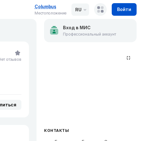
Columbus
Войти
RU
Местоположение
Вход в МИС
Профессиональный аккаунт
Нет отзывов
литься
КОНТАКТЫ