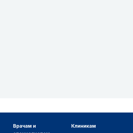
врачам и
клиникам