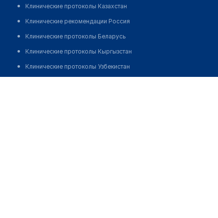
Клинические протоколы Казахстан
Клинические рекомендации Россия
Клинические протоколы Беларусь
Клинические протоколы Кыргызстан
Клинические протоколы Узбекистан
Клинические протоколы диагностики и лечения
Аптека №53 "ПЛАНЕТА ЗДОРОВЬЯ"
Обзоры мировой медицинской периодики
Позвонить
Заболевания: обзорные статьи
Новости здравоохранения
Медикаменты
Лабораторные показатели
Медицинские термины
Мобильные приложения
клиникам
МИС для клиники