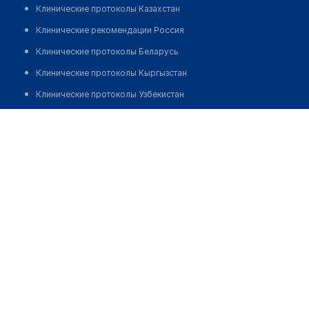
Клинические протоколы Казахстан
Клинические рекомендации Россия
Клинические протоколы Беларусь
Клинические протоколы Кыргызстан
Клинические протоколы Узбекистан
Клинические протоколы диагностики и лечения
Аптека "OXY MED" на Беруни
Обзоры мировой медицинской периодики
Позвонить
Заболевания: обзорные статьи
Новости здравоохранения
Медикаменты
Лабораторные показатели
Медицинские термины
Мобильные приложения
клиникам
МИС для клиники