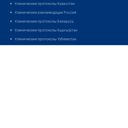
Клинические протоколы Казахстан
Клинические рекомендации Россия
Клинические протоколы Беларусь
Клинические протоколы Кыргызстан
Клинические протоколы Узбекистан
Клинические протоколы диагностики и лечения
Аптека "ФАРМАМИР" № 10
Обзоры мировой медицинской периодики
Позвонить
Заболевания: обзорные статьи
Новости здравоохранения
Медикаменты
Лабораторные показатели
Медицинские термины
Мобильные приложения
клиникам
МИС для клиники