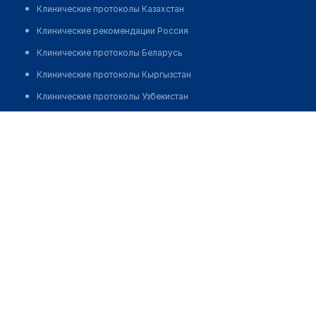
Клинические протоколы Казахстан
Клинические рекомендации Россия
Клинические протоколы Беларусь
Клинические протоколы Кыргызстан
Клинические протоколы Узбекистан
Клинические протоколы диагностики и лечения
Аптека "FORTE+" на Абая 91
Обзоры мировой медицинской периодики
Позвонить
Заболевания: обзорные статьи
Новости здравоохранения
Медикаменты
Лабораторные показатели
Медицинские термины
Мобильные приложения
клиникам
МИС для клиники