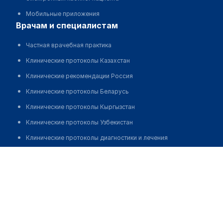
Мобильные приложения
врачам и специалистам
Частная врачебная практика
Клинические протоколы Казахстан
Клинические рекомендации Россия
Клинические протоколы Беларусь
Клинические протоколы Кыргызстан
Клинические протоколы Узбекистан
Клинические протоколы диагностики и лечения
Обзоры мировой медицинской периодики
Алиева Асель Бекеновна
Заболевания: обзорные статьи
Новости здравоохранения
Медикаменты
Лабораторные показатели