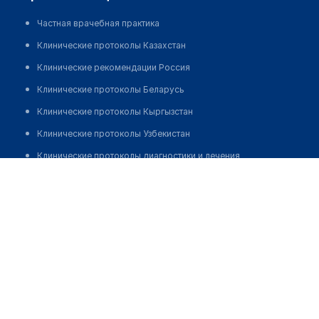
Частная врачебная практика
Клинические протоколы Казахстан
Клинические рекомендации Россия
Клинические протоколы Беларусь
Клинические протоколы Кыргызстан
Клинические протоколы Узбекистан
Клинические протоколы диагностики и лечения
Жантенова Сауле Каирбековна
Обзоры мировой медицинской периодики
Заболевания: обзорные статьи
Новости здравоохранения
Медикаменты
Лабораторные показатели
Медицинские термины
Мобильные приложения