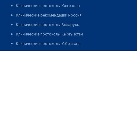
Клинические протоколы Казахстан
Клинические рекомендации Россия
Клинические протоколы Беларусь
Клинические протоколы Кыргызстан
Клинические протоколы Узбекистан
Клинические протоколы диагностики и лечения
Балтабаева Гульнар Абжаппаровна
Обзоры мировой медицинской периодики
Заболевания: обзорные статьи
Новости здравоохранения
Медикаменты
Лабораторные показатели
Медицинские термины
Мобильные приложения
клиникам