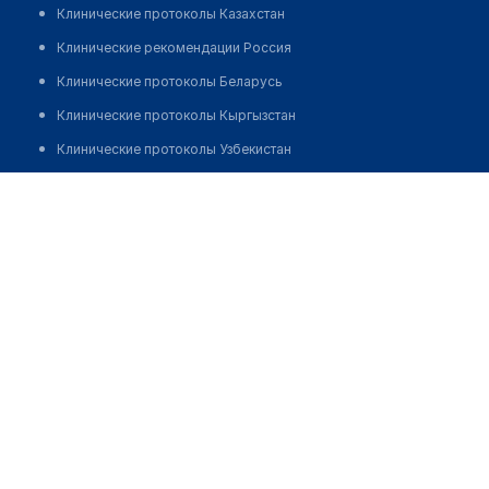
Клинические протоколы Казахстан
Клинические рекомендации Россия
Клинические протоколы Беларусь
Клинические протоколы Кыргызстан
Клинические протоколы Узбекистан
Клинические протоколы диагностики и лечения
Дарменова Умугульсун Абдуллаевна
Обзоры мировой медицинской периодики
Заболевания: обзорные статьи
Новости здравоохранения
Медикаменты
Лабораторные показатели
Медицинские термины
Мобильные приложения
клиникам
МИС для клиники