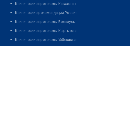
Клинические протоколы Казахстан
Клинические рекомендации Россия
Клинические протоколы Беларусь
Клинические протоколы Кыргызстан
Клинические протоколы Узбекистан
Клинические протоколы диагностики и лечения
Утельбаева Сауле Алькеновна
Обзоры мировой медицинской периодики
Заболевания: обзорные статьи
Новости здравоохранения
Медикаменты
Лабораторные показатели
Медицинские термины
Мобильные приложения
клиникам
МИС для клиники