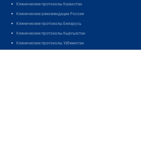
Клинические протоколы Казахстан
Клинические рекомендации Россия
Клинические протоколы Беларусь
Клинические протоколы Кыргызстан
Клинические протоколы Узбекистан
Клинические протоколы диагностики и лечения
Курилова Елена Леонидовна
Обзоры мировой медицинской периодики
Заболевания: обзорные статьи
Новости здравоохранения
Медикаменты
Лабораторные показатели
Медицинские термины
Мобильные приложения
клиникам
МИС для клиники