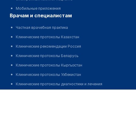
Мобильные приложения
врачам и специалистам
Частная врачебная практика
Клинические протоколы Казахстан
Клинические рекомендации Россия
Клинические протоколы Беларусь
Клинические протоколы Кыргызстан
Клинические протоколы Узбекистан
Клинические протоколы диагностики и лечения
Обзоры мировой медицинской периодики
Скуратович Татьяна Ивановна
Заболевания: обзорные статьи
Новости здравоохранения
Медикаменты
Лабораторные показатели