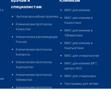
врачам и
клиникам
специалистам
й и
МИС для клиники
Частная врачебная практика
МИС для клиники в
к
Казахстане
Клинические протоколы
Казахстан
МИС для клиники в
Узбекистане
Клинические рекомендации
Россия
МИС для клиники в
Кыргызстане
Клинические протоколы
Беларусь
МИС для стоматологии
Клинические протоколы
МИС для клиники ВРТ,
Кыргызстан
центра ЭКО
Клинические протоколы
МИС для стационара
ния
Узбекистан
Программа для аптеки
Клинические протоколы
Автоматизация блока
диагностики и лечения
питания
Обзоры мировой
Реклама и продвижение
медицинской периодики
клиник