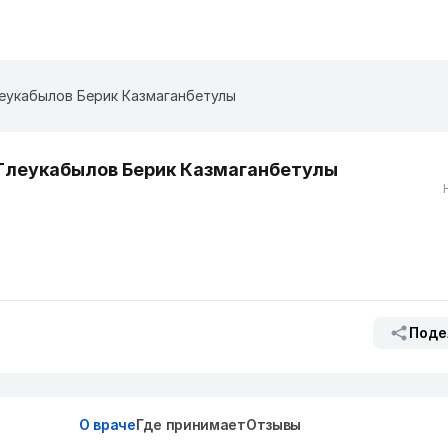
еукабылов Берик Казмаганбетулы
Тлеукабылов Берик Казмаганбетулы
Поде
О враче
Где принимает
Отзывы