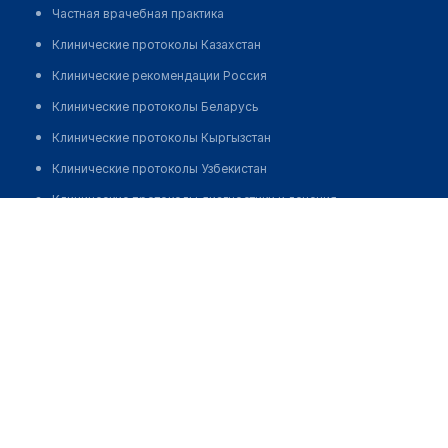
Частная врачебная практика
Клинические протоколы Казахстан
Клинические рекомендации Россия
Клинические протоколы Беларусь
Клинические протоколы Кыргызстан
Клинические протоколы Узбекистан
Клинические протоколы диагностики и лечения
Тимербаев Айдар Амиржанович
Обзоры мировой медицинской периодики
Заболевания: обзорные статьи
Новости здравоохранения
Медикаменты
Лабораторные показатели
Медицинские термины
Мобильные приложения
клиникам