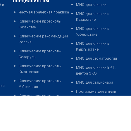
специалистам
й и
МИС для клиники
Частная врачебная практика
МИС для клиники в
к
Казахстане
Клинические протоколы
Казахстан
МИС для клиники в
Узбекистане
Клинические рекомендации
Россия
МИС для клиники в
Кыргызстане
Клинические протоколы
Беларусь
МИС для стоматологии
Клинические протоколы
МИС для клиники ВРТ,
Кыргызстан
центра ЭКО
Клинические протоколы
МИС для стационара
ния
Узбекистан
Программа для аптеки
Клинические протоколы
Автоматизация блока
диагностики и лечения
питания
Обзоры мировой
Реклама и продвижение
медицинской периодики
клиник
Заболевания: обзорные
Разработка сайта клиники