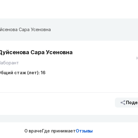
йсенова Сара Усеновна
Дуйсенова Сара Усеновна
Лаборант
бщий стаж (лет): 16
Поде
О враче
Где принимает
Отзывы