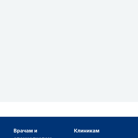
врачам и
клиникам