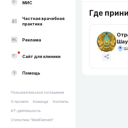
МИС
Где прин
Частная врачебная
практика
Отр
Реклама
Шау
Ша
Сайт для клиники
Помощь
Пользовательское соглашение
О проекте
Команда
Контакты
ИТ-деятельность
Статистика "MedElement"