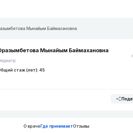
азымбетова Мынайым Баймахановна
Оразымбетова Мынайым Баймахановна
Педиатр
бщий стаж (лет): 45
Поде
О враче
Где принимает
Отзывы