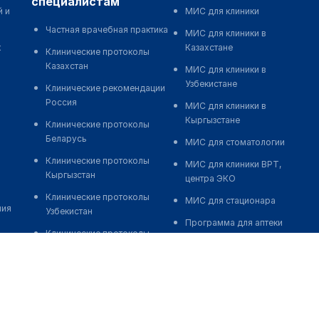
специалистам
й и
МИС для клиники
Частная врачебная практика
МИС для клиники в
к
Казахстане
Клинические протоколы
Казахстан
МИС для клиники в
Узбекистане
Клинические рекомендации
Россия
МИС для клиники в
Кыргызстане
Клинические протоколы
Беларусь
МИС для стоматологии
Клинические протоколы
МИС для клиники ВРТ,
Кыргызстан
центра ЭКО
Клинические протоколы
МИС для стационара
ния
Узбекистан
Программа для аптеки
Клинические протоколы
Автоматизация блока
диагностики и лечения
питания
Обзоры мировой
Реклама и продвижение
медицинской периодики
клиник
Заболевания: обзорные
Разработка сайта клиники