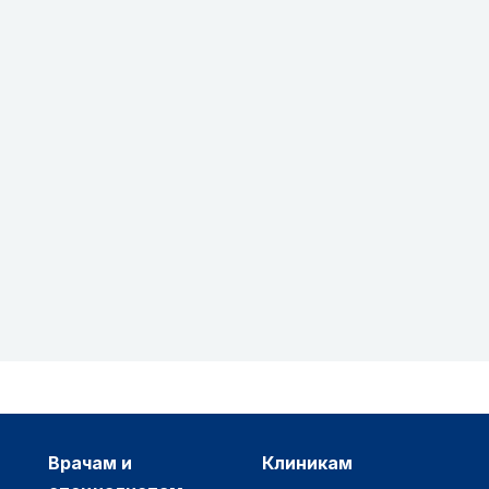
врачам и
клиникам