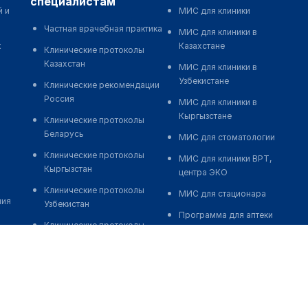
специалистам
й и
МИС для клиники
Частная врачебная практика
МИС для клиники в
к
Казахстане
Клинические протоколы
Казахстан
МИС для клиники в
Узбекистане
Клинические рекомендации
Россия
МИС для клиники в
Кыргызстане
Клинические протоколы
Беларусь
МИС для стоматологии
Клинические протоколы
МИС для клиники ВРТ,
Кыргызстан
центра ЭКО
Клинические протоколы
МИС для стационара
ния
Узбекистан
Программа для аптеки
Клинические протоколы
Автоматизация блока
диагностики и лечения
питания
Обзоры мировой
Реклама и продвижение
медицинской периодики
клиник
Заболевания: обзорные
Разработка сайта клиники