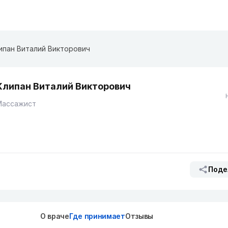
ипан Виталий Викторович
Клипан Виталий Викторович
Массажист
Поде
О враче
Где принимает
Отзывы