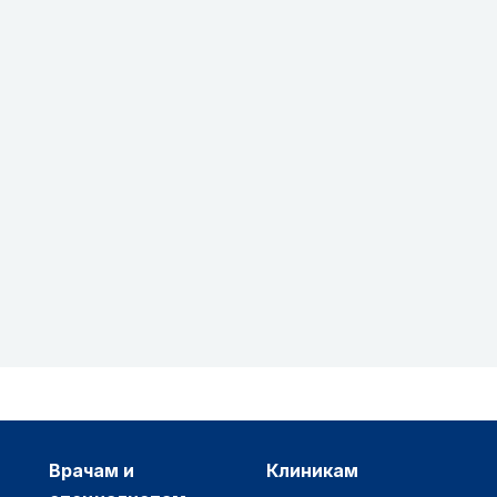
врачам и
клиникам