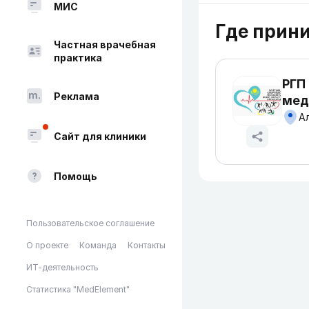
МИС
Где прин
Частная врачебная
практика
РГП
Реклама
мед
Ал
Сайт для клиники
Помощь
Пользовательское соглашение
О проекте
Команда
Контакты
ИТ-деятельность
Статистика "MedElement"