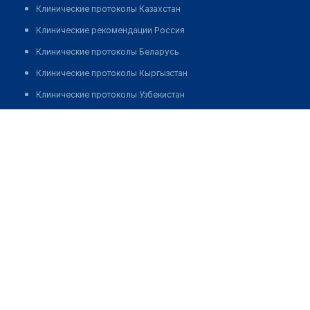
Клинические протоколы Казахстан
Клинические рекомендации Россия
Клинические протоколы Беларусь
Клинические протоколы Кыргызстан
Клинические протоколы Узбекистан
Клинические протоколы диагностики и лечения
Мансуров Ержан Жакаевич
Обзоры мировой медицинской периодики
Заболевания: обзорные статьи
Новости здравоохранения
Медикаменты
Лабораторные показатели
Медицинские термины
Мобильные приложения
клиникам
МИС для клиники