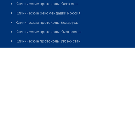
Клинические протоколы Казахстан
Клинические рекомендации Россия
Клинические протоколы Беларусь
Клинические протоколы Кыргызстан
Клинические протоколы Узбекистан
Клинические протоколы диагностики и лечения
Белик Ольга Владимировна
Обзоры мировой медицинской периодики
Заболевания: обзорные статьи
Новости здравоохранения
Медикаменты
Лабораторные показатели
Медицинские термины
Мобильные приложения
клиникам
МИС для клиники