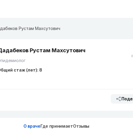
дабеков Рустам Махсутович
Дадабеков Рустам Махсутович
Эпидемиолог
бщий стаж (лет): 8
Поде
О враче
Где принимает
Отзывы