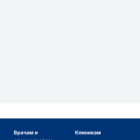
врачам и
клиникам