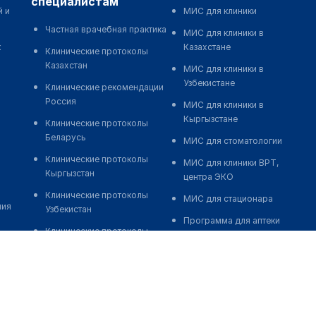
специалистам
й и
МИС для клиники
Частная врачебная практика
МИС для клиники в
к
Казахстане
Клинические протоколы
Казахстан
МИС для клиники в
Узбекистане
Клинические рекомендации
Россия
МИС для клиники в
Кыргызстане
Клинические протоколы
Беларусь
МИС для стоматологии
Клинические протоколы
МИС для клиники ВРТ,
Кыргызстан
центра ЭКО
Клинические протоколы
МИС для стационара
ния
Узбекистан
Программа для аптеки
Клинические протоколы
Автоматизация блока
диагностики и лечения
питания
Обзоры мировой
Реклама и продвижение
медицинской периодики
клиник
Заболевания: обзорные
Разработка сайта клиники