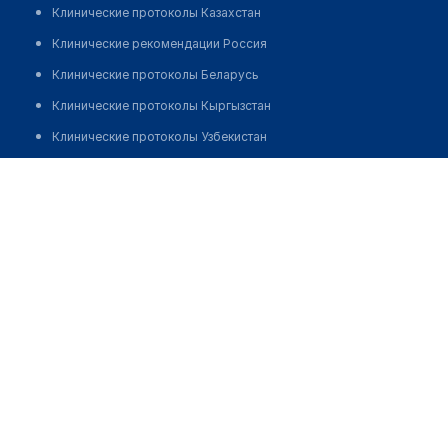
Клинические протоколы Казахстан
Клинические рекомендации Россия
Клинические протоколы Беларусь
Клинические протоколы Кыргызстан
Клинические протоколы Узбекистан
Клинические протоколы диагностики и лечения
Царькова Лидия Валентиновна
Обзоры мировой медицинской периодики
Заболевания: обзорные статьи
Новости здравоохранения
Медикаменты
Лабораторные показатели
Медицинские термины
Мобильные приложения
клиникам
МИС для клиники