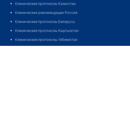
Клинические протоколы Казахстан
Клинические рекомендации Россия
Клинические протоколы Беларусь
Клинические протоколы Кыргызстан
Клинические протоколы Узбекистан
Клинические протоколы диагностики и лечения
Нургалиева Роза Булатовна
Обзоры мировой медицинской периодики
Заболевания: обзорные статьи
Новости здравоохранения
Медикаменты
Лабораторные показатели
Медицинские термины
Мобильные приложения
клиникам
МИС для клиники