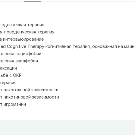
веденческая терапия
я-поведенческая терапия
е интервьюирование
sed Cognitive Therapy когнитивная терапия, основанная на май
оления социофобии
оления авиафобии
лаксации
рьбе с ОКР
терапия
т алкогольной зависимости
т никотиновой зависимости
т игромании