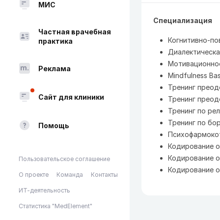
МИС
Специализация
Частная врачебная
Когнитивно-по
практика
Диалектическа
Мотивационно
Реклама
Mindfulness Ba
Тренинг преод
Сайт для клиники
Тренинг преод
Тренинг по ре
Тренинг по бо
Помощь
Психофармоко
Кодирование о
Кодирование о
Пользовательское соглашение
Кодирование о
О проекте
Команда
Контакты
ИТ-деятельность
Статистика "MedElement"