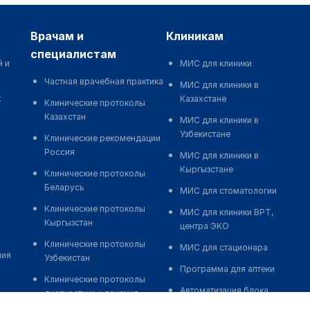
врачам и
клиникам
специалистам
й и
МИС для клиники
Частная врачебная практика
МИС для клиники в
к
Казахстане
Клинические протоколы
Казахстан
МИС для клиники в
Узбекистане
Клинические рекомендации
Россия
МИС для клиники в
Кыргызстане
Клинические протоколы
Беларусь
МИС для стоматологии
Клинические протоколы
МИС для клиники ВРТ,
Кыргызстан
центра ЭКО
Клинические протоколы
МИС для стационара
ния
Узбекистан
Программа для аптеки
Клинические протоколы
Автоматизация блока
диагностики и лечения
питания