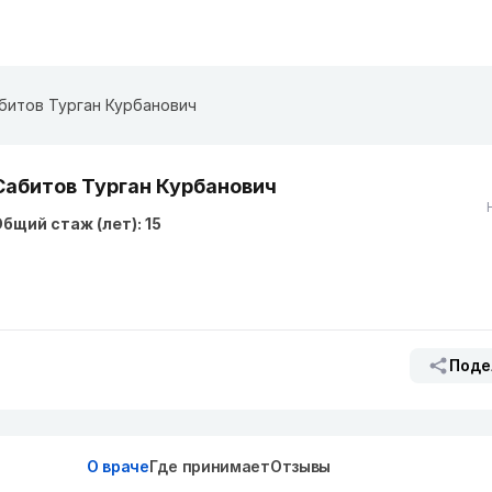
битов Турган Курбанович
Сабитов Турган Курбанович
бщий стаж (лет): 15
Поде
О враче
Где принимает
Отзывы