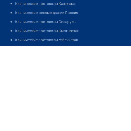
Клинические протоколы Казахстан
Клинические рекомендации Россия
Клинические протоколы Беларусь
Клинические протоколы Кыргызстан
Клинические протоколы Узбекистан
Клинические протоколы диагностики и лечения
Игликов Алмас Амангельдиевич
Обзоры мировой медицинской периодики
Заболевания: обзорные статьи
Новости здравоохранения
Медикаменты
Лабораторные показатели
Медицинские термины
Мобильные приложения
клиникам
МИС для клиники