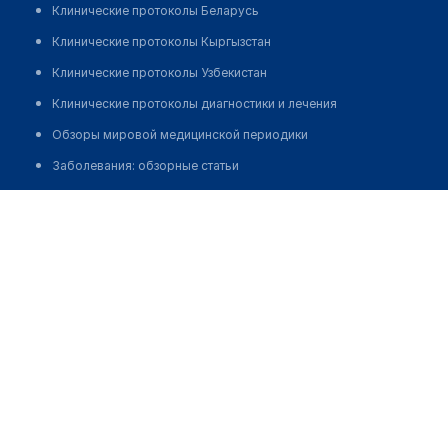
Клинические протоколы Беларусь
Клинические протоколы Кыргызстан
Клинические протоколы Узбекистан
Клинические протоколы диагностики и лечения
Обзоры мировой медицинской периодики
Заболевания: обзорные статьи
Новости здравоохранения
Добровольская Нафиса Халматовна
Медикаменты
Запись
Лабораторные показатели
Медицинские термины
Мобильные приложения
клиникам
МИС для клиники
МИС для клиники в Казахстане
МИС для клиники в Узбекистане