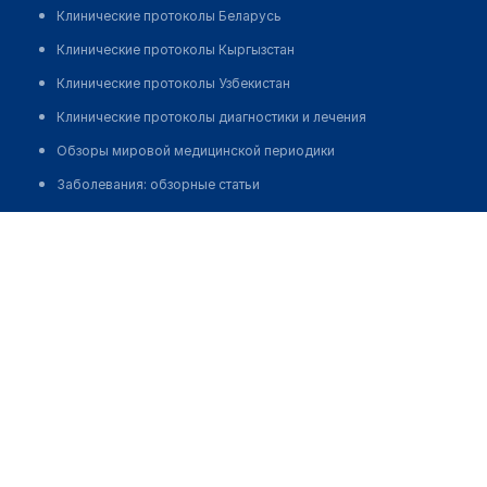
Клинические протоколы Беларусь
Клинические протоколы Кыргызстан
Клинические протоколы Узбекистан
Клинические протоколы диагностики и лечения
Обзоры мировой медицинской периодики
Заболевания: обзорные статьи
Новости здравоохранения
Нурушева Шынар Сабырбековна
Медикаменты
Лабораторные показатели
Медицинские термины
Мобильные приложения
клиникам
МИС для клиники
МИС для клиники в Казахстане