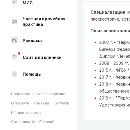
МИС
Специализация:
м
Частная врачебная
плоскостопие, артр
практика
Повышение квали
Реклама
2007 г. - "Пер
Вагнера Федер
Диплом "Лечеб
Сайт для клиники
2008 - 2009 гг
2015 г. - ФГБУ
Помощь
2017 г. - перв
2018 г. - пер
общественное 
Пользовательское соглашение
2018 г. - "Пе
О проекте
Команда
Контакты
Удостоверение
ИТ-деятельность
Статистика "MedElement"