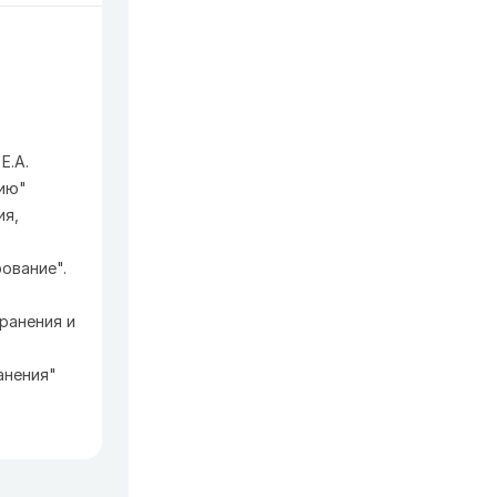
Е.А.
тию"
ия,
рование".
ранения и
анения"