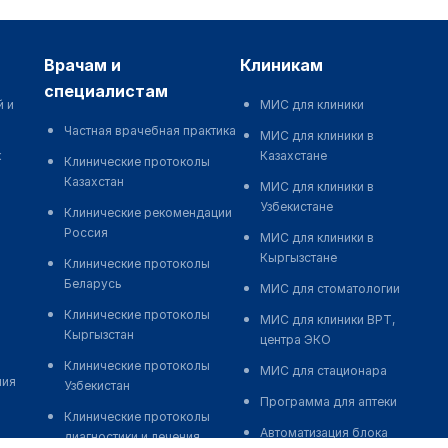
врачам и
клиникам
специалистам
й и
МИС для клиники
Частная врачебная практика
МИС для клиники в
к
Казахстане
Клинические протоколы
Казахстан
МИС для клиники в
Узбекистане
Клинические рекомендации
Россия
МИС для клиники в
Кыргызстане
Клинические протоколы
Беларусь
МИС для стоматологии
Клинические протоколы
МИС для клиники ВРТ,
Кыргызстан
центра ЭКО
Клинические протоколы
МИС для стационара
ния
Узбекистан
Программа для аптеки
Клинические протоколы
Автоматизация блока
диагностики и лечения