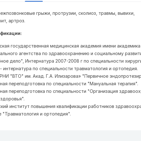
ежпозвонковые грыжи, протрузии, сколиоз, травмы, вывихи,
ит, артроз.
фикации:
мская государственная медицинская академия имени академика 
ального агентства по здравоохранению и социальному разви
ное дело", Интернатура 2007-2008 г по специальности хирург
. - интернатура по специальности травматология и ортопедия.
 "РНИ "ВТО" им. Акад. Г.А. Илизарова» "Первичное эндопротези
ичная переподготовка по специальности "Мануальная терапия".
вичная переподготовка по специальности "Организация здравоох
здоровья".
рмский институт повышения квалификации работников здравоохр
 "Травматология и ортопедия".