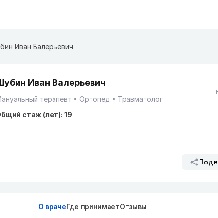
бин Иван Валерьевич
Шубин Иван Валерьевич
Мануальный терапевт
Ортопед
Травматолог
бщий стаж (лет): 19
Поде
О враче
Где принимает
Отзывы