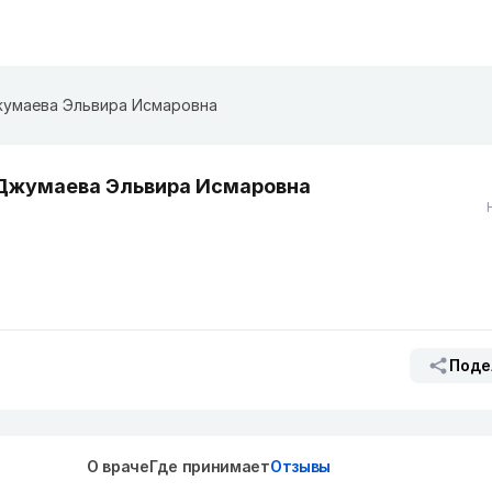
умаева Эльвира Исмаровна
Джумаева Эльвира Исмаровна
Поде
О враче
Где принимает
Отзывы