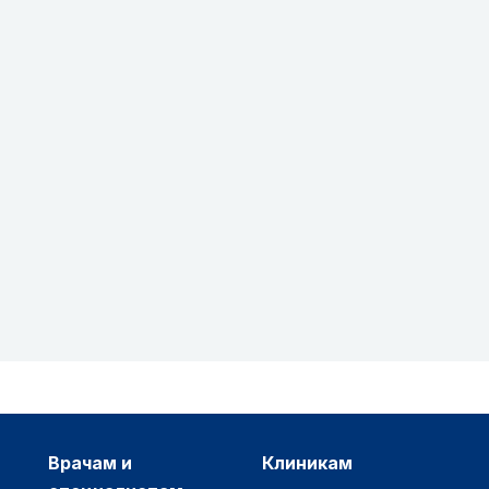
врачам и
клиникам