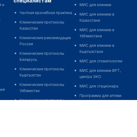
специалистам
й и
МИС для клиники
Частная врачебная практика
МИС для клиники в
к
Казахстане
Клинические протоколы
Казахстан
МИС для клиники в
Узбекистане
Клинические рекомендации
Россия
МИС для клиники в
Кыргызстане
Клинические протоколы
Беларусь
МИС для стоматологии
Клинические протоколы
МИС для клиники ВРТ,
Кыргызстан
центра ЭКО
Клинические протоколы
МИС для стационара
ния
Узбекистан
Программа для аптеки
Клинические протоколы
Автоматизация блока
диагностики и лечения
питания
Обзоры мировой
Реклама и продвижение
медицинской периодики
клиник
Заболевания: обзорные
Разработка сайта клиники