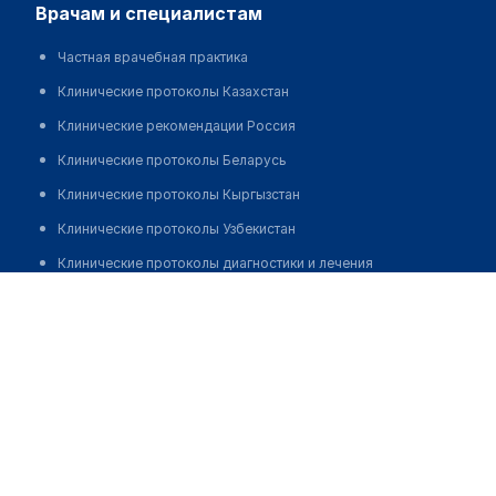
врачам и специалистам
Частная врачебная практика
Клинические протоколы Казахстан
Клинические рекомендации Россия
Клинические протоколы Беларусь
Клинические протоколы Кыргызстан
Клинические протоколы Узбекистан
Клинические протоколы диагностики и лечения
Дзёма Валерий Степанович
Обзоры мировой медицинской периодики
Заболевания: обзорные статьи
Новости здравоохранения
Медикаменты
Лабораторные показатели
Медицинские термины