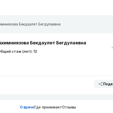
имниязова Бекдаулет Бегдулаевна
Акимниязова Бекдаулет Бегдулаевна
бщий стаж (лет): 12
Поде
О враче
Где принимает
Отзывы