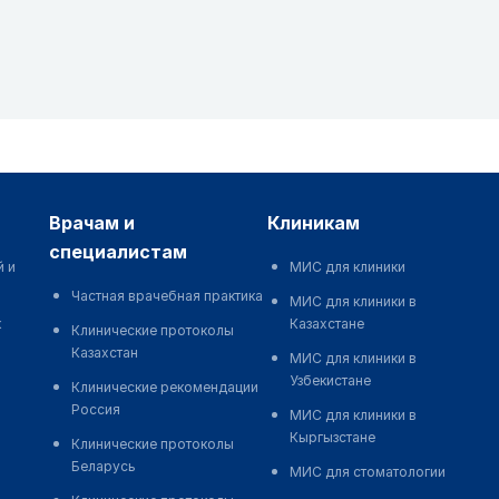
врачам и
клиникам
специалистам
й и
МИС для клиники
Частная врачебная практика
МИС для клиники в
к
Казахстане
Клинические протоколы
Казахстан
МИС для клиники в
Узбекистане
Клинические рекомендации
Россия
МИС для клиники в
Кыргызстане
Клинические протоколы
Беларусь
МИС для стоматологии