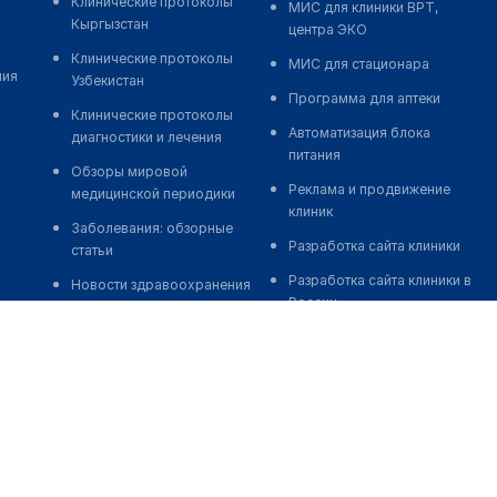
Клинические протоколы
МИС для клиники ВРТ,
Кыргызстан
центра ЭКО
Клинические протоколы
МИС для стационара
ния
Узбекистан
Программа для аптеки
Клинические протоколы
Автоматизация блока
диагностики и лечения
питания
Обзоры мировой
Реклама и продвижение
медицинской периодики
клиник
Заболевания: обзорные
Разработка сайта клиники
статьи
Разработка сайта клиники в
Новости здравоохранения
России
Медикаменты
Разработка сайта клиники в
Лабораторные показатели
Казахстане
Медицинские термины
Разработка сайта клиники в
Беларуси
Мобильные приложения
Разработка сайта клиники в
Кыргызстане