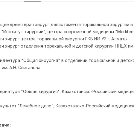
ящее время врач хирург департамента торакальной хирургии и
 "Институт хирургии", центра современной медицины "Mediterr
рач хирург центра торакальной хирургии ГКБ №1 УЗ г. Алматы
рач хирург отделения торакальной и детской хирургии ННЦХ им.
езидентура "Общая хирургия" в отделении торакальной и детск
им. А.Н. Сызганова
интернатура "Общая хирургия", Казахстанско-Российский медиц
факультет "Лечебное дело", Казахстанско-Российский медицинс
рача: