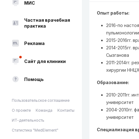
МИС
Опыт работы:
Частная врачебная
2016-по насто
практика
пульмонологии
2015-2016гг. в
Реклама
2014-2015гг. в
Сызганова
Сайт для клиники
2011-2014гг. р
хирургии ННЦХ 
Помощь
Образование:
2010-2011гг. 
Пользовательское соглашение
университет
2004-2010гг. 
О проекте
Команда
Контакты
университет
ИТ-деятельность
Специализация в
Статистика "MedElement"