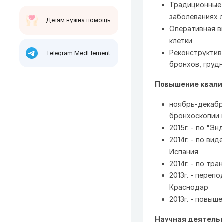
Традиционные 
заболеваниях 
Детям нужна помощь!
Оперативная в
клетки
Реконструктив
Telegram MedElement
бронхов, груд
Повышение квали
ноябрь-декабр
бронхоскопии в
2015г. - по "Э
2014г. - по ви
Испания
2014г. - по тр
2013г. - переп
Краснодар
2013г. - повы
Научная деятель