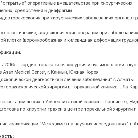
"открытые" оперативные вмешательства при хирургических
легких, средостения и диафрагмы
идеоторакоскопия при хирургических заболеваниях органов г
но-пластические, эндоскопические операции при заболеваниях
ной клетки (воронкообразная и килевидная деформация грудной
фикации:
ь 2016г. - кардио-торакальная хирургия и пульмонологии с кур
 Asan Medical Center, г. Каннын, Южная Корея
ндоскопической диагностике и лечении заболеваний" г. Алматы
деоторакоскопической хирургии в торакальной клинике г. Ла-Кар
ансплантации легких в Университетской клинике г. Гронинген, Н
одготовка по хирургии трахеи в центре торакальной хирургии г.
шение квалификации "Менеджмент в научных исследованиях" г. 
ность: