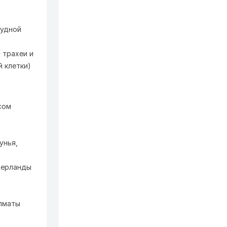
рудной
 трахеи и
 клетки)
сом
унья,
идерланды
Алматы