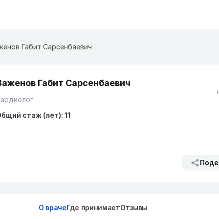
женов Габит Сарсенбаевич
Заженов Габит Сарсенбаевич
Кардиолог
бщий стаж (лет): 11
Поде
О враче
Где принимает
Отзывы