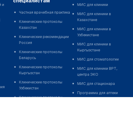
специалистам
й и
МИС для клиники
Частная врачебная практика
МИС для клиники в
к
Казахстане
Клинические протоколы
Казахстан
МИС для клиники в
Узбекистане
Клинические рекомендации
Россия
МИС для клиники в
Кыргызстане
Клинические протоколы
Беларусь
МИС для стоматологии
Клинические протоколы
МИС для клиники ВРТ,
Кыргызстан
центра ЭКО
Клинические протоколы
МИС для стационара
ния
Узбекистан
Программа для аптеки
Клинические протоколы
Автоматизация блока
диагностики и лечения
питания
Обзоры мировой
Реклама и продвижение
медицинской периодики
клиник
Заболевания: обзорные
Разработка сайта клиники