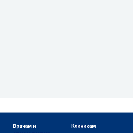
врачам и
клиникам