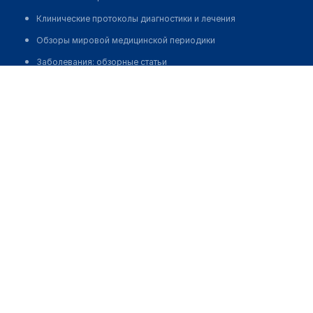
Клинические протоколы диагностики и лечения
Обзоры мировой медицинской периодики
Заболевания: обзорные статьи
Некрашевич Анна Валерьевна
Новости здравоохранения
Медикаменты
Лабораторные показатели
Медицинские термины
Мобильные приложения
клиникам
МИС для клиники
МИС для клиники в Казахстане
МИС для клиники в Узбекистане
МИС для клиники в Кыргызстане
МИС для стоматологии