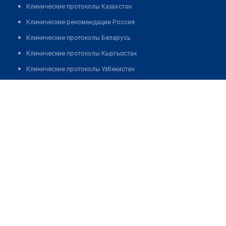
Клинические протоколы Казахстан
Клинические рекомендации Россия
Клинические протоколы Беларусь
Клинические протоколы Кыргызстан
Клинические протоколы Узбекистан
Клинические протоколы диагностики и лечения
Саргсян Наира Саргисовна
Обзоры мировой медицинской периодики
Заболевания: обзорные статьи
Новости здравоохранения
Медикаменты
Лабораторные показатели
Медицинские термины
Мобильные приложения
клиникам
МИС для клиники