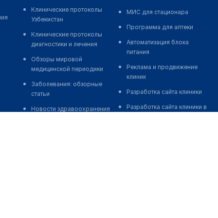
Клинические протоколы
МИС для стационара
ния
Узбекистан
Программа для аптеки
Клинические протоколы
Автоматизация блока
диагностики и лечения
питания
Обзоры мировой
Реклама и продвижение
медицинской периодики
клиник
Заболевания: обзорные
Разработка сайта клиники
статьи
Разработка сайта клиники в
Новости здравоохранения
России
Медикаменты
Разработка сайта клиники в
Лабораторные показатели
Казахстане
Медицинские термины
Разработка сайта клиники в
Беларуси
Мобильные приложения
Разработка сайта клиники в
Кыргызстане
Разработка сайта клиники в
Узбекистане