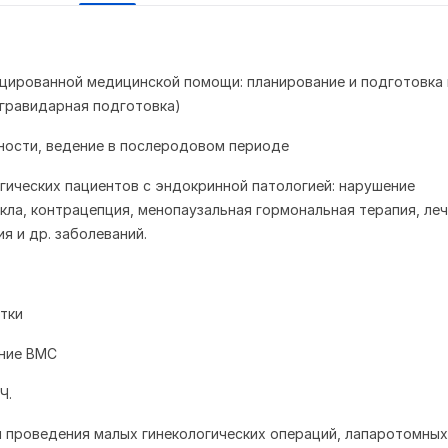
ицированной медицинской помощи: планирование и подготовка 
гравидарная подготовка)
ности, ведение в послеродовом периоде
огических пациентов с эндокринной патологией: нарушение
кла, контрацепция, менопаузальная гормональная терапия, ле
я и др. заболеваний.
атки
ение ВМС
ПЧ.
 проведения малых гинекологических операций, лапаротомных