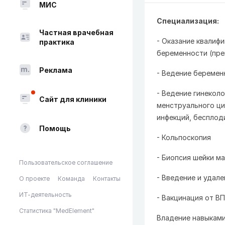
МИС
Специализация:
Частная врачебная
- Оказание квалиф
практика
беременности (пре
Реклама
- Ведение беремен
- Ведение гинекол
Сайт для клиники
менструального ци
инфекций, бесплоди
Помощь
- Кольпоскопия
- Биопсия шейки м
Пользовательское соглашение
- Введение и удал
О проекте
Команда
Контакты
ИТ-деятельность
- Вакцинация от В
Статистика "MedElement"
Владение навыками