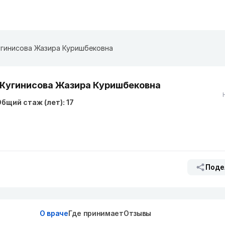
гинисова Жазира Куришбековна
Жугинисова Жазира Куришбековна
бщий стаж (лет): 17
Поде
О враче
Где принимает
Отзывы