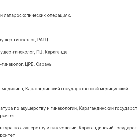
и лапароскопических операциях.
акушер-гинеколог, РАГЦ.
акушер-гинеколог, ПЦ, Караганда.
р-гинеколог, ЦРБ, Сарань.
я медицина, Карагандинский государственный медицинский
рнатура по акушерству и гинекологии, Карагандинский государс
рситет.
ентура по акушерству и гинекологии, Карагандинский государс
рситет.