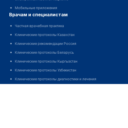
Мобильные приложения
врачам и специалистам
Частная врачебная практика
Клинические протоколы Казахстан
Клинические рекомендации Россия
Клинические протоколы Беларусь
Клинические протоколы Кыргызстан
Клинические протоколы Узбекистан
Клинические протоколы диагностики и лечения
Обзоры мировой медицинской периодики
Асадова Эльвира Магамедкызы
Заболевания: обзорные статьи
Новости здравоохранения
Медикаменты
Лабораторные показатели