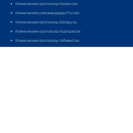
Клинические протоколы Казахстан
Клинические рекомендации Россия
Клинические протоколы Беларусь
Клинические протоколы Кыргызстан
Клинические протоколы Узбекистан
Клинические протоколы диагностики и лечения
Иманалиева Айнур Бахытовна
Обзоры мировой медицинской периодики
Заболевания: обзорные статьи
Новости здравоохранения
Медикаменты
Лабораторные показатели
Медицинские термины
Мобильные приложения
клиникам
МИС для клиники