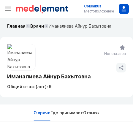
Columbus
Местоположение
Главная
Врачи
Иманалиева Айнур Бахытовна
Нет отзывов
Иманалиева Айнур Бахытовна
Общий стаж (лет): 9
О враче
Где принимает
Отзывы