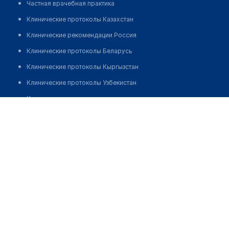
Частная врачебная практика
Клинические протоколы Казахстан
Клинические рекомендации Россия
Клинические протоколы Беларусь
Клинические протоколы Кыргызстан
Клинические протоколы Узбекистан
Клинические протоколы диагностики и лечения
Укибаев Улыкбек Жадыгерулы
Обзоры мировой медицинской периодики
Заболевания: обзорные статьи
Новости здравоохранения
Медикаменты
Лабораторные показатели
Медицинские термины
Мобильные приложения
клиникам