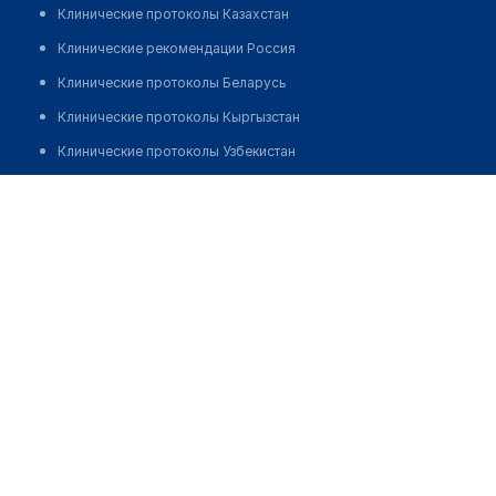
Клинические протоколы Казахстан
Клинические рекомендации Россия
Клинические протоколы Беларусь
Клинические протоколы Кыргызстан
Клинические протоколы Узбекистан
Клинические протоколы диагностики и лечения
Аимбетов Акан Тулепбергенович
Обзоры мировой медицинской периодики
Заболевания: обзорные статьи
Новости здравоохранения
Медикаменты
Лабораторные показатели
Медицинские термины
Мобильные приложения
клиникам
МИС для клиники