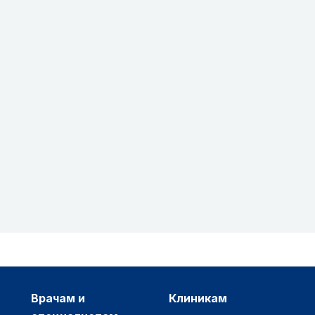
врачам и
клиникам