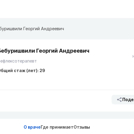
буришвили Георгий Андреевич
Бебуришвили Георгий Андреевич
Рефлексотерапевт
бщий стаж (лет): 29
Поде
О враче
Где принимает
Отзывы