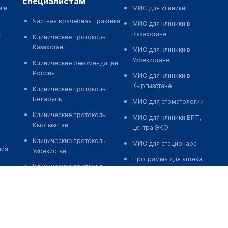
специалистам
й и
МИС для клиники
Частная врачебная практика
МИС для клиники в
к
Казахстане
Клинические протоколы
Казахстан
МИС для клиники в
Узбекистане
Клинические рекомендации
Россия
МИС для клиники в
Кыргызстане
Клинические протоколы
Беларусь
МИС для стоматологии
Клинические протоколы
МИС для клиники ВРТ,
Кыргызстан
центра ЭКО
Клинические протоколы
МИС для стационара
ния
Узбекистан
Программа для аптеки
Клинические протоколы
Автоматизация блока
диагностики и лечения
питания
Обзоры мировой
Реклама и продвижение
медицинской периодики
клиник
Заболевания: обзорные
Разработка сайта клиники