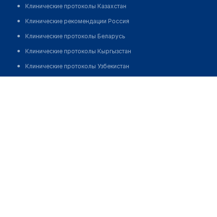
Клинические протоколы Казахстан
Клинические рекомендации Россия
Клинические протоколы Беларусь
Клинические протоколы Кыргызстан
Клинические протоколы Узбекистан
Клинические протоколы диагностики и лечения
Шибзухова Альмира Тимуровна
Обзоры мировой медицинской периодики
Заболевания: обзорные статьи
Новости здравоохранения
Медикаменты
Лабораторные показатели
Медицинские термины
Мобильные приложения
клиникам
МИС для клиники