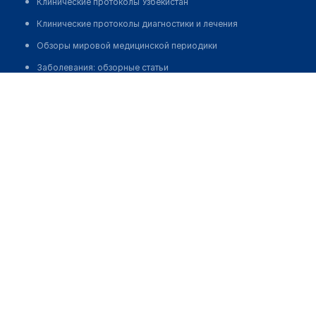
Клинические протоколы Узбекистан
Клинические протоколы диагностики и лечения
Обзоры мировой медицинской периодики
Заболевания: обзорные статьи
Аймакова Эльзира Максимовна
Новости здравоохранения
Медикаменты
Лабораторные показатели
Медицинские термины
Мобильные приложения
клиникам
МИС для клиники
МИС для клиники в Казахстане
МИС для клиники в Узбекистане
МИС для клиники в Кыргызстане
МИС для стоматологии